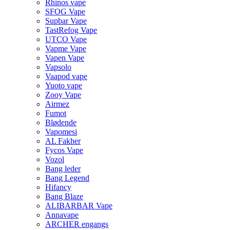
Rhinos vape
SFOG Vape
Supbar Vape
TastRefog Vape
UTCO Vape
Vapme Vape
Vapen Vape
Vapsolo
Vaapod vape
Yuoto vape
Zooy Vape
Airmez
Fumot
Blødende
Vapomesi
AL Fakher
Fycos Vape
Vozol
Bang leder
Bang Legend
Hifancy
Bang Blaze
ALIBARBAR Vape
Annavape
ARCHER engangs