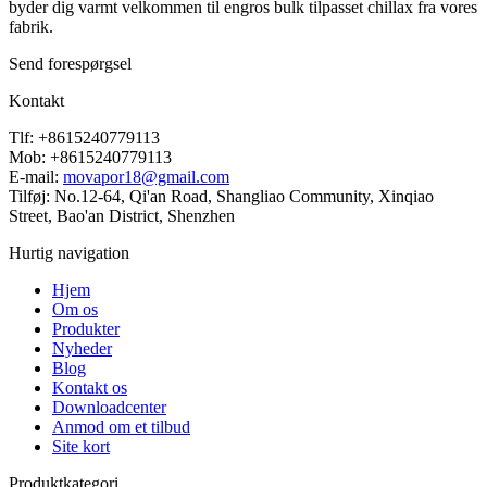
byder dig varmt velkommen til engros bulk tilpasset chillax fra vores
fabrik.
Send forespørgsel
Kontakt
Tlf: +8615240779113
Mob: +8615240779113
E-mail:
movapor18@gmail.com
Tilføj: No.12-64, Qi'an Road, Shangliao Community, Xinqiao
Street, Bao'an District, Shenzhen
Hurtig navigation
Hjem
Om os
Produkter
Nyheder
Blog
Kontakt os
Downloadcenter
Anmod om et tilbud
Site kort
Produktkategori