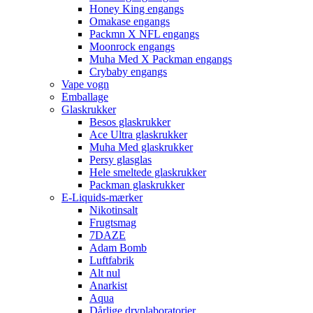
Honey King engangs
Omakase engangs
Packmn X NFL engangs
Moonrock engangs
Muha Med X Packman engangs
Crybaby engangs
Vape vogn
Emballage
Glaskrukker
Besos glaskrukker
Ace Ultra glaskrukker
Muha Med glaskrukker
Persy glasglas
Hele smeltede glaskrukker
Packman glaskrukker
E-Liquids-mærker
Nikotinsalt
Frugtsmag
7DAZE
Adam Bomb
Luftfabrik
Alt nul
Anarkist
Aqua
Dårlige dryplaboratorier