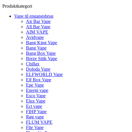
Produktkategori
Vape til engangsbrug
Air Bar Vape
All Bar Vape
AIM VAPE
Avidvape
Bang King Vape
Bang Vape
Bang Box Vape
Breze Stiik Vape
Chillax
Doloda Vape
ELFWORLD Vape
Elf Box Vape
Epe Vape
Energi vape
Esco Vape
Elux Vape
Ect vape
FIHP Vape
Røg vape
FLUM VAPE
Flie Vape