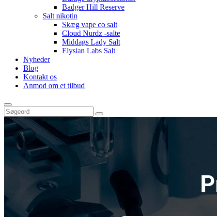
Badger Hill Reserve
Salt nikotin
Skæg vape co salt
Cloud Nurdz -salte
Middags Lady Salt
Elysian Labs Salt
Nyheder
Blog
Kontakt os
Anmod om et tilbud