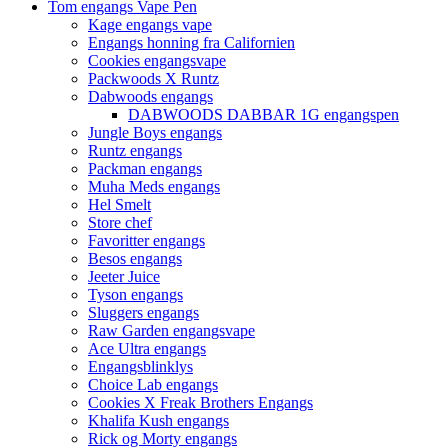
Tom engangs Vape Pen
Kage engangs vape
Engangs honning fra Californien
Cookies engangsvape
Packwoods X Runtz
Dabwoods engangs
DABWOODS DABBAR 1G engangspen
Jungle Boys engangs
Runtz engangs
Packman engangs
Muha Meds engangs
Hel Smelt
Store chef
Favoritter engangs
Besos engangs
Jeeter Juice
Tyson engangs
Sluggers engangs
Raw Garden engangsvape
Ace Ultra engangs
Engangsblinklys
Choice Lab engangs
Cookies X Freak Brothers Engangs
Khalifa Kush engangs
Rick og Morty engangs