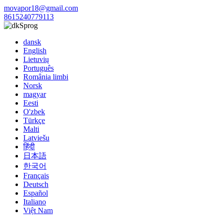
movapor18@gmail.com
8615240779113
Sprog
dansk
English
Lietuvių
Português
România limbi
Norsk
magyar
Eesti
O'zbek
Türkçe
Malti
Latviešu
हिंदी
日本語
한국어
Français
Deutsch
Español
Italiano
Việt Nam