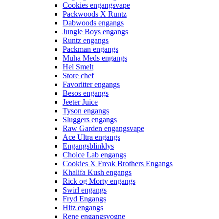
Cookies engangsvape
Packwoods X Runtz
Dabwoods engangs
Jungle Boys engangs
Runtz engangs
Packman engangs
Muha Meds engangs
Hel Smelt
Store chef
Favoritter engangs
Besos engangs
Jeeter Juice
Tyson engangs
Sluggers engangs
Raw Garden engangsvape
Ace Ultra engangs
Engangsblinklys
Choice Lab engangs
Cookies X Freak Brothers Engangs
Khalifa Kush engangs
Rick og Morty engangs
Swirl engangs
Fryd Engangs
Hitz engangs
Rene engangsvogne