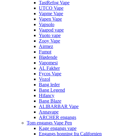
TastRefog Vape
UTCO Vape
Vapme Vape
Vapen Vape
Vapsolo
Vaapod vape
Yuoto vape
Zooy Vape
Airmez
Fumot
Blødende
Vapomesi
AL Fakher
Fycos Vape
Vozol
Bang leder
Bang Legend
Hifancy
Bang Blaze
ALIBARBAR Vape
Annavape
ARCHER engangs
Tom engangs Vape Pen
Kage engangs vape
Engangs honning fra Californien