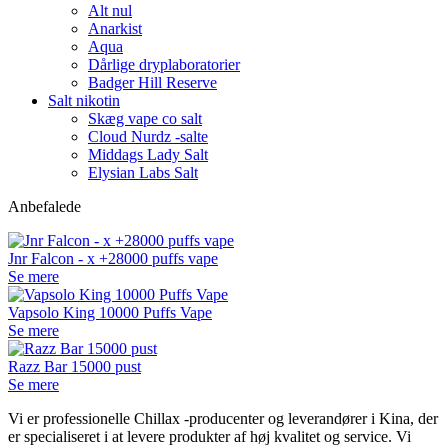
Alt nul
Anarkist
Aqua
Dårlige dryplaboratorier
Badger Hill Reserve
Salt nikotin
Skæg vape co salt
Cloud Nurdz -salte
Middags Lady Salt
Elysian Labs Salt
Anbefalede
Jnr Falcon - x +28000 puffs vape
Se mere
Vapsolo King 10000 Puffs Vape
Se mere
Razz Bar 15000 pust
Se mere
Vi er professionelle Chillax -producenter og leverandører i Kina, der
er specialiseret i at levere produkter af høj kvalitet og service. Vi