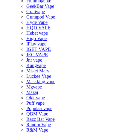
Fluumbjælke
GeekBar Vape
Grativape
Gunnpod Vape
Hyde Vape
HQD VAPE
Hebat vape
Higo Vape
IPlay vape
IGET VAPE
JEC VAPE
Jnr vape
Kangvape
Mistet Mary
Luckee Vape
Maskking vape
Mgvape
Mazaj
Okk vape
Puff vape
Populær vape
QBM Vape
Razz Bar Vape
Randm Vape
R&M Vape