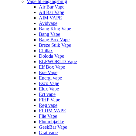
Vape til engangsbrug
Air Bar Vape
All Bar Vape
AIM VAPE
Avidvape
Bang King Vape
Bang Vape
Bang Box Vape
Breze Stiik Vape
Chillax
Doloda Vape
ELFWORLD Vape
Elf Box Vape
Epe Vape
Energi vape
Esco Vape
Elux Vape
Ect vape
FIHP Vape
Røg vape
FLUM VAPE
Flie Vape
Fluumbjælke
GeekBar Vape
Grativape