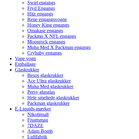
Swirl engangs
Fryd Engangs
Hitz engangs
Rene engangsvogne
Honey King engangs
Omakase engangs
Packmn X NFL engangs
Moonrock engangs
Muha Med X Packman engangs
Crybaby engangs
Vape vogn
Emballage
Glaskrukker
Besos glaskrukker
Ace Ultra glaskrukker
Muha Med glaskrukker
Persy glasglas
Hele smeltede glaskrukker
Packman glaskrukker
E-Liquids-mærker
Nikotinsalt
Frugtsmag
7DAZE
Adam Bomb
Luftfabrik