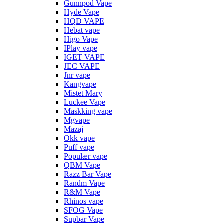
Gunnpod Vape
Hyde Vape
HQD VAPE
Hebat vape
Higo Vape
IPlay vape
IGET VAPE
JEC VAPE
Jnr vape
Kangvape
Mistet Mary
Luckee Vape
Maskking vape
Mgvape
Mazaj
Okk vape
Puff vape
Populær vape
QBM Vape
Razz Bar Vape
Randm Vape
R&M Vape
Rhinos vape
SFOG Vape
Supbar Vape