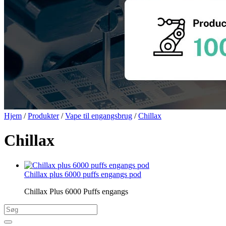
Hjem
/
Produkter
/
Vape til engangsbrug
/
Chillax
Chillax
Chillax plus 6000 puffs engangs pod
Chillax Plus 6000 Puffs engangs