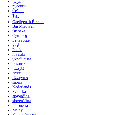
عربي
русский
Čeština
ไทย
Gaeilgenah Éireann
Bai Miaowen
íslenska
Cymraeg
Български
اردو
Polski
hrvatski
українська
bosanski
فارسی
עברית
Ελληνικά
suomi
Nederlands
Svenska
slovenčina
slovenščina
Indonesia
Melayu
Kreyòl Ayisyen